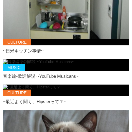
CULTURE
~日米キッチン事情~
MUSIC
音楽編-歌詞解説 ~YouTube Musicans~
CULTURE
~最近よく聞く、Hipsterって？~