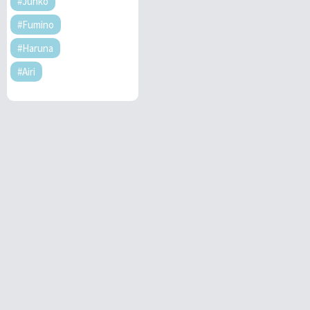
#Junko
#Fumino
#Haruna
#Airi