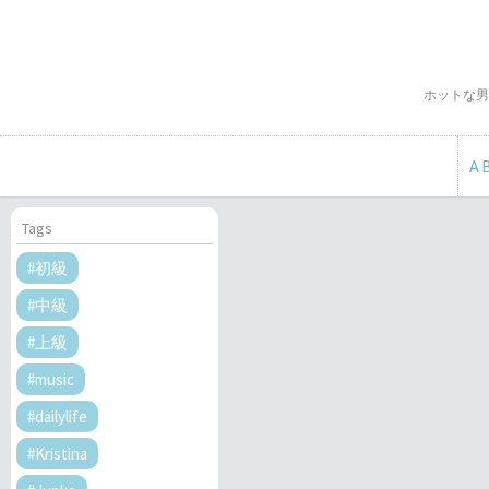
ホットな男
A
Tags
#初級
#中級
#上級
#music
#dailylife
#Kristina