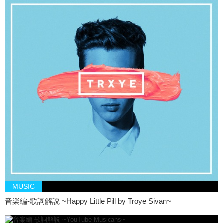
MUSIC
音楽編-歌詞解説 ~Happy Little Pill by Troye Sivan~