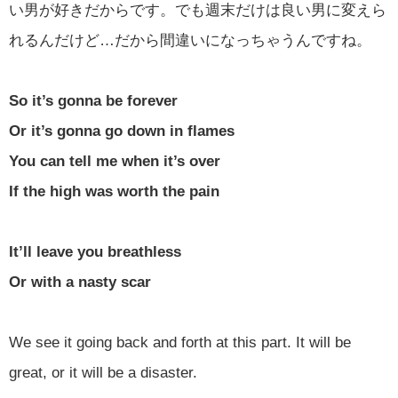
い男が好きだからです。でも週末だけは良い男に変えら
れるんだけど…だから間違いになっちゃうんですね。
So it’s gonna be forever
Or it’s gonna go down in flames
You can tell me when it’s over
If the high was worth the pain
It’ll leave you breathless
Or with a nasty scar
We see it going back and forth at this part. It will be
great, or it will be a disaster.