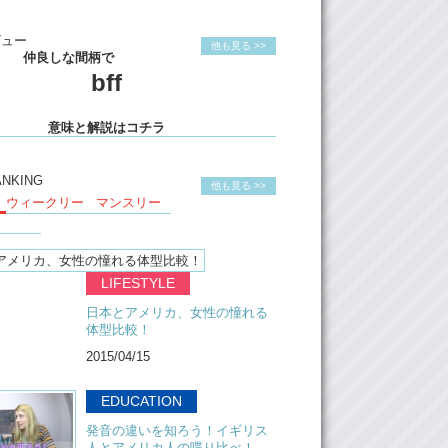
ビュー
他も見る >>
仲良しな間柄で
bff
意味と解説はコチラ
ANKING
他も見る >>
ウィークリー
マンスリー
LIFESTYLE
日本とアメリカ、女性の憧れる
体型比較！
2015/04/15
EDUCATION
発音の違いを知ろう！イギリス
人とアメリカ人の喋り比べ！