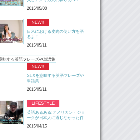
2015/05/08
NEW!!
日米における皮肉の使い方を語
るよ！
2015/05/11
NEW!!
SEXを意味する英語フレーズや
単語集
2015/05/11
LIFESTYLE
英語あるある:アメリカン・ジョ
ークが日本人に通じなかった件
2015/04/15