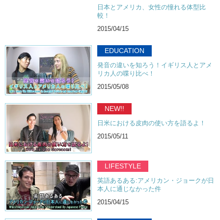
日本とアメリカ、女性の憧れる体型比
較！
2015/04/15
EDUCATION
発音の違いを知ろう！イギリス人とアメ
リカ人の喋り比べ！
2015/05/08
NEW!!
日米における皮肉の使い方を語るよ！
2015/05/11
LIFESTYLE
英語あるある:アメリカン・ジョークが日
本人に通じなかった件
2015/04/15