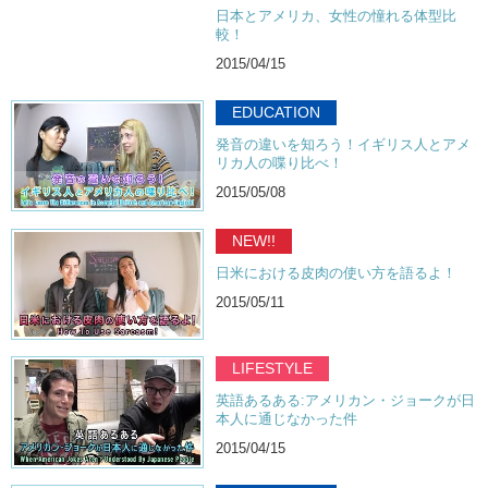
日本とアメリカ、女性の憧れる体型比
較！
2015/04/15
EDUCATION
発音の違いを知ろう！イギリス人とアメ
リカ人の喋り比べ！
2015/05/08
NEW!!
日米における皮肉の使い方を語るよ！
2015/05/11
LIFESTYLE
英語あるある:アメリカン・ジョークが日
本人に通じなかった件
2015/04/15