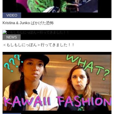
Alright, we will see you next time with this longboarding session.
Kristina: Bye!
VIDEO
Junko: Bye!
Kristina & Junko ばかげた恐怖
NEWS
＜もしもしにっぽん＞行ってきました！！