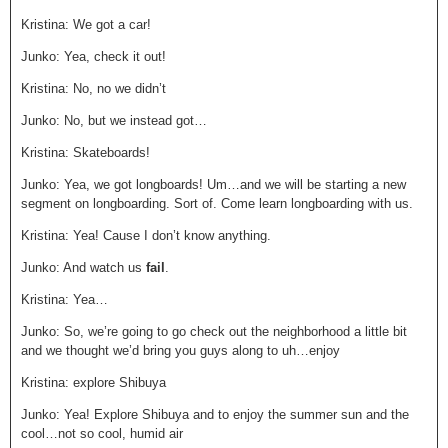
Kristina: We got a car!
Junko: Yea, check it out!
Kristina: No, no we didn’t
Junko: No, but we instead got…
Kristina: Skateboards!
Junko: Yea, we got longboards! Um…and we will be starting a new
segment on longboarding. Sort of. Come learn longboarding with us.
Kristina: Yea! Cause I don’t know anything.
Junko: And watch us
fail
.
Kristina: Yea…
Junko: So, we’re going to go check out the neighborhood a little bit
and we thought we’d bring you guys along to uh…enjoy
Kristina: explore Shibuya
Junko: Yea! Explore Shibuya and to enjoy the summer sun and the
cool…not so cool, humid air