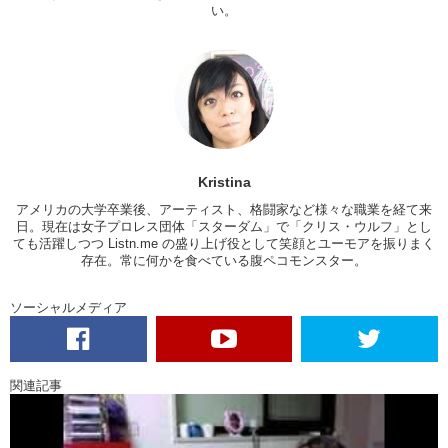
Junko: You know? Those girls that were able to do those twirls. I want
い。
to be able to do those twirls
Kristina: What about that
slidey thing
?
Junko: Yea, I want to be able to
carve
.
Kristina: Carve.
Junko: I think I got bit by a mosquito right here
Kristina
Kristina: We’re in nature. I got bit on my fists and then I killed the
mosquito
アメリカの大学卒業後、アーティスト、格闘家など様々な職業を経て来
日。現在は女子プロレス団体「
スターダム
」で「
クリス・ウルフ
」とし
Junko: With your fist?
ても活躍しつつ Listn.me の盛り上げ役として笑顔とユーモアを振りまく
存在。常に何かを食べている腹ペコモンスター。
This is what it looks like. It’s very…simple in my opinion. Green and
purple are my favorite colors so
I was very
attracted
to this
. And it’s
ソーシャルメディア
lost…as am I.
Kristina: And it’s a globe board! And hey! Oh look! More naked! Naked
naked naked! And there’s the moon! Awesome! I like it a lot.
関連記事
Junko: Mines a longboard, although it’s one of the smaller ones. And
this is a
nickleboard
. I think
it is very
proportionate
to our heights,
don’t you think?