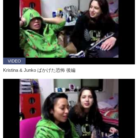
Kristina: Yea…pretty much…
Junko: That’s Kristina’s height and that’s my height.
Kristina:
Why am I always the little spoon?
Don’t look at me. Not
right now.
TITANIC!
Junko:
Bangs
. I got bangs, what do you guys think? I like how they
hang in my face like this. It makes me feel…
VIDEO
Kristina: Like you’re hiding your face?
Kristina & Junko ばかげた恐怖 後編
Junko: Oh no, I was gonna say confident.
How do you like longboarding so far?
Kristina: I like it a lot. I mean uh…it’s challenging for me cause I’m
not punching or kicking anything I’m just standing still, but moving.
So it’s confusing for my mind. I LIKE IT!
Junko: I used to skateboard in middle school and high school um…
didn’t get too far. I also have been snowboarding since I was I think
8? Never done surfing and I’ve always wanted to do longboarding
so…yea, longboarding is a little different from normal skateboarding.