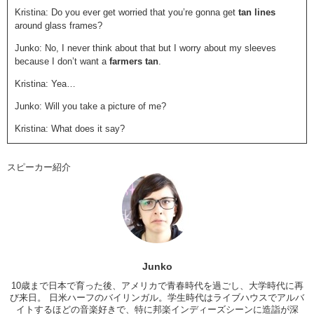
Kristina: Do you ever get worried that you’re gonna get
tan lines
around glass frames?
Junko: No, I never think about that but I worry about my sleeves
because I don’t want a
farmers tan
.
Kristina: Yea…
Junko: Will you take a picture of me?
Kristina: What does it say?
Junko: No…
スピーカー紹介
Kristina: Skateboarding! Ooooh! Shit!
Junko: Can you take a picture of me?
Longboarding, um, what do you want to be able to do?
Kristina: Ride. And maybe jump a little bit and do the
walkie thing
and stand in the front area…maybe…I don’t know
Junko
Junko: I want to be able to do those
twirls
10歳まで日本で育った後、アメリカで青春時代を過ごし、大学時代に再
び来日。 日米ハーフのバイリンガル。学生時代はライブハウスでアルバ
Kristina: Ooooh
イトするほどの音楽好きで、特に邦楽インディーズシーンに造詣が深