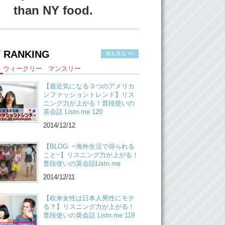
than NY food.
 RANKING
他も見る >>
ウィークリー
マンスリー
【最近気になる３つのアメリカ
ンファッショントレンド】リス
ニング力が上がる！普段使いの
英会話 Listn.me 120
2014/12/12
【BLOG: ~海外生活で得られる
こと~】リスニング力が上がる！
普段使いの英会話Listn.me
2014/12/11
【欧米女性は日本人男性にモテ
る？】リスニング力が上がる！
普段使いの英会話 Listn.me 119