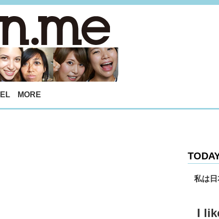
EL
MORE
TODAY
私は日
I li