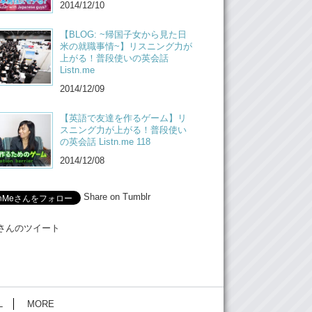
2014/12/10
【BLOG: ~帰国子女から見た日
米の就職事情~】リスニング力が
上がる！普段使いの英会話
Listn.me
2014/12/09
【英語で友達を作るゲーム】リ
スニング力が上がる！普段使い
の英会話 Listn.me 118
2014/12/08
Share on Tumblr
Meさんのツイート
L
MORE