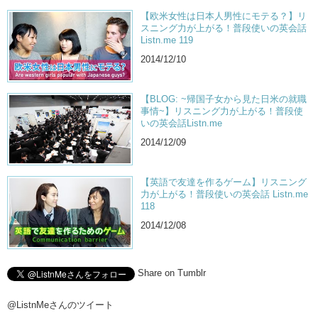
【欧米女性は日本人男性にモテる？】リ
スニング力が上がる！普段使いの英会話
Listn.me 119
2014/12/10
【BLOG: ~帰国子女から見た日米の就職
事情~】リスニング力が上がる！普段使
いの英会話Listn.me
2014/12/09
【英語で友達を作るゲーム】リスニング
力が上がる！普段使いの英会話 Listn.me
118
2014/12/08
Share on Tumblr
@ListnMeさんのツイート