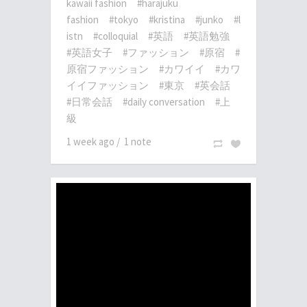
kawaii fashion
#harajuku
fashion
#tokyo
#kristina
#junko
#l
istn
#colloquial
#英語
#英語勉強
#英語女子
#ファッション
#原宿
#
原宿ファッション
#カワイイ
#カワ
イイファッション
#東京
#英会話
#日常会話
#daily conversation
#上
級
1 week ago
/
1 note