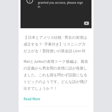
【 日本とアメリカ比較 - 男女の友情は
成立する？- 字幕付き】リスニング力
が上がる！普段使いの英会話 Listn 93
MariとJunkoの友情トーク後編は、親友
の定義から男女間の友情に話が発展し
ました。これも国を問わず話題になる
トピックのようです。どんな話が飛び
出すでしょうか？！
Read More