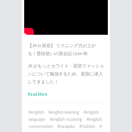
【JK in 原宿】 リスニング力が上が
る！普段使いの英会話 Listn 90
JK がもっとカワイイ・原宿ファッショ
ンについて勉強するため、原宿に潜入
してきました！
Read More
#english
#english learning
#english
language
#english studying
#english
conversation
#harajuku
#fashion
#