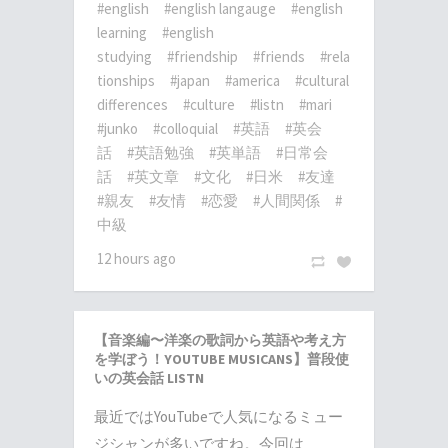
#english
#english langauge
#english
learning
#english
studying
#friendship
#friends
#rela
tionships
#japan
#america
#cultural
differences
#culture
#listn
#mari
#junko
#colloquial
#英語
#英会
話
#英語勉強
#英単語
#日常会
話
#英文章
#文化
#日米
#友達
#親友
#友情
#恋愛
#人間関係
#
中級
12 hours ago
【音楽編〜洋楽の歌詞から英語や考え方
を学ぼう！YOUTUBE MUSICANS】普段使
いの英会話 LISTN
最近ではYouTubeで人気になるミュー
ジシャンが多いですね。今回は