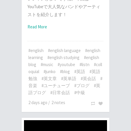
YouTubeで大人気なバンドやアーティ
ストを紹介します！
Read More
#english
#english language
#english
learning
#english studying
#english
blog
#music
#youtube
#listn
#coll
oquial
#junko
#blog
#英語
#英語
勉強
#英文章
#英単語
#英会話
#
音楽
#ユーチューブ
#ブログ
#英
語ブログ
#日常会話
#中級
2 days ago
/
2 notes