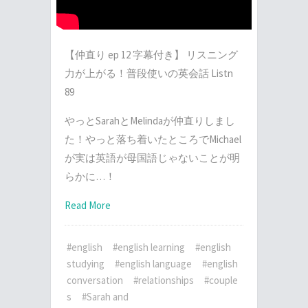
【仲直り ep 12 字幕付き】 リスニング
力が上がる！普段使いの英会話 Listn
89
やっとSarahとMelindaが仲直りしまし
た！やっと落ち着いたところでMichael
が実は英語が母国語じゃないことが明
らかに…！
Read More
#english
#english learning
#english
studying
#english language
#english
conversation
#relationships
#couple
s
#Sarah and