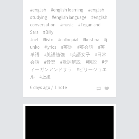
#english
#english learning
#english
studying
#english language
#english
conversation
#music
#Tegan and
Sara
#Billy
Joel
#listn
#colloquial
#kristina
#j
unko
#lyrics
#英語
#英会話
#英
単語
#英語勉強
#英語女子
#日常
会話
#音楽
#歌詞解説
#解説
#テ
ィーガンアンドサラ
#ビリージョエ
ル
#上級
6 days ago
/
1 note