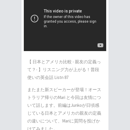
【 日本とアメリカ比較 - 親友の定義っ
て？- 】リスニング力が上がる！普段
使いの英会話 Listn 87
またまた新スピーカーが登場！オース
トラリア帰りのMari と今回は友情につ
いて話します。前編はJunkoが日頃感
じている日本とアメリカの親友の定義
の違いについて、Mariに質問を投げか
けてみました。