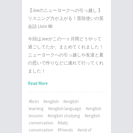
【Joeのニューヨークへの引っ越し 】
リスニング力が上がる！普段使いの英
会話 Listn 88
今回はJoeがこの一ヶ月間どうやって
過ごしてたか、まとめてくれました！
ニューヨークへの引っ越しや友達と夏
の思いで作りなどに連れて行ってくれ
ました！
Read More
#listn
#english
#english
learning
#english language
#english
lessons
#english studying
#english
conversation
#daily
conversation
#friends
#end of