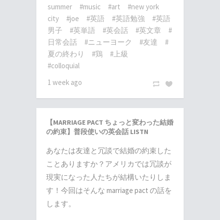
summer
#music
#art
#new york
city
#joe
#英語
#英語勉強
#英語
男子
#英単語
#英会話
#英文章
#
日常会話
#ニューヨーク
#友達
#
夏の終わり
#鶏
#上級
#colloquial
1 week ago
【MARRIAGE PACT ちょっと変わった結婚
の約束】普段使いの英会話 LISTN
あなたは友達と冗談で結婚の約束した
ことありますか？アメリカでは冗談が
現実になった人たちが結構いたりしま
す！今回はそんな marriage pact の話を
します。