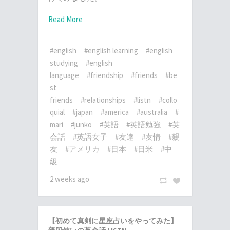
Read More
#english
#english learning
#english
studying
#english
language
#friendship
#friends
#be
st
friends
#relationships
#listn
#collo
quial
#japan
#america
#australia
#
mari
#junko
#英語
#英語勉強
#英
会話
#英語女子
#友達
#友情
#親
友
#アメリカ
#日本
#日米
#中
級
2 weeks ago
【初めて真剣に星座占いをやってみた】