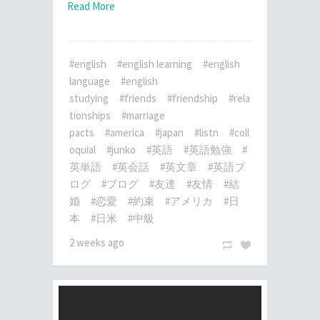
Read More
#english
#english learning
#english
language
#english
studying
#friends
#friendship
#rela
tionships
#marriage
pacts
#america
#japan
#listn
#coll
oquial
#junko
#英語
#英語勉強
#
英単語
#英会話
#英文章
#英語ブ
ログ
#ブログ
#友達
#友情
#結
婚
#恋愛
#約束
#アメリカ
#日
本
#日米
#中級
2 weeks ago