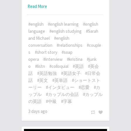
Read More
#english
#english learning
#english
language
#english studying
#Sarah
and Michael
#english
conversation
#relationships
#couple
s
#short story
#soap
opera
#interview
#kristina
#junk
o
#listn
#colloquial
#英語
#英会
話
#英語勉強
#英語女子
#日常会
話
#英文
#英単語
#ショートスト
ーリー
#インタビュー
#恋愛
#カ
ップル
#カップルの会話
#カップル
の英語
#中級
#字幕
3 days ago