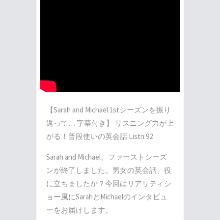
【Sarah and Michael 1stシーズンを振り
返って… 字幕付き】 リスニング力が上
がる！普段使いの英会話 Listn 92
Sarah and Michael、ファーストシーズ
ンが終了しました。男女の英会話、役
に立ちましたか？今回はリアリティシ
ョー風にSarahとMichaelのインタビュ
ーをお届けします。