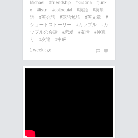
Michael
#friendship
#kristina
#junk
o
#listn
#colloquial
#英語
#英単
語
#英会話
#英語勉強
#英文章
#
ショートストーリー
#カップル
#カ
ップルの会話
#恋愛
#友情
#仲直
り
#友達
#中級
1 week ago