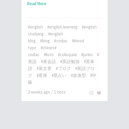
Read More
#english
#english learning
#english
studying
#english
blog
#blog
#zodiac
#blood
type
#chinese
zodiac
#listn
#colloquial
#junko
#
英語
#英会話
#英語勉強
#英単
語
#英文章
#ブログ
#英語ブロ
グ
#星座
#星占い
#血液型
#中
級
2 weeks ago
/
1 note