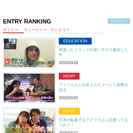
ENTRY RANKING
他も見る >>
デイリー
ウィークリー
マンスリー
EDUCATION
間違ったスラングの使い方で大爆笑した
件
2015/03/18
NEW!!
アメリカ人と日本人のイメージと実際を
語る
2015/03/20
FOOD
日本の駄菓子をアメリカ人に試食しても
らおう！
2015/03/17