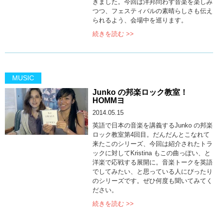
きました。今回は洋邦問わず音楽を楽しみ
つつ、フェスティバルの素晴らしさも伝え
られるよう、会場中を巡ります。
続きを読む >>
MUSIC
Junko の邦楽ロック教室！
HOMMヨ
2014.05.15
英語で日本の音楽を講義するJunko の邦楽
ロック教室第4回目。だんだんとこなれて
来たこのシリーズ、今回は紹介されたトラ
ックに対してKristina もこの曲っぽい、と
洋楽で応戦する展開に。音楽トークを英語
でしてみたい、と思っている人にぴったり
のシリーズです。ぜひ何度も聞いてみてく
ださい。
続きを読む >>