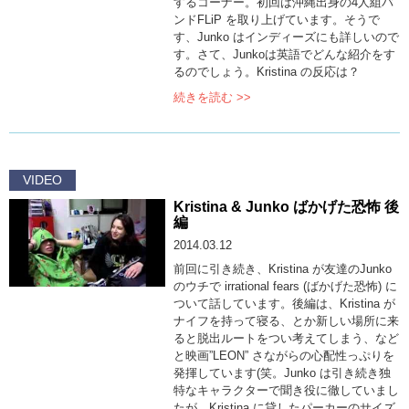
するコーナー。初回は沖縄出身の4人組バ
ンドFLiP を取り上げています。そうで
す、Junko はインディーズにも詳しいので
す。さて、Junkoは英語でどんな紹介をす
るのでしょう。Kristina の反応は？
続きを読む >>
VIDEO
Kristina & Junko ばかげた恐怖 後
編
2014.03.12
前回に引き続き、Kristina が友達のJunko
のウチで irrational fears (ばかげた恐怖) に
ついて話しています。後編は、Kristina が
ナイフを持って寝る、とか新しい場所に来
ると脱出ルートをつい考えてしまう、など
と映画”LEON” さながらの心配性っぷりを
発揮しています(笑。Junko は引き続き独
特なキャラクターで聞き役に徹していまし
たが、Kristina に貸したパーカーのサイズ