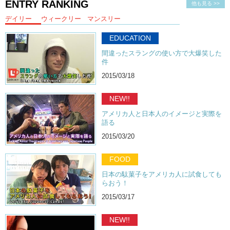
ENTRY RANKING
他も見る >>
デイリー
ウィークリー
マンスリー
EDUCATION
間違ったスラングの使い方で大爆笑した
件
2015/03/18
NEW!!
アメリカ人と日本人のイメージと実際を
語る
2015/03/20
FOOD
日本の駄菓子をアメリカ人に試食しても
らおう！
2015/03/17
NEW!!