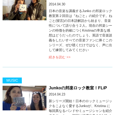
2014.04.30
日本の音楽を講義するJunko の邦楽ロック
教室第２回目は『ねごと』の紹介です。ね
ごと(寝言)の日本語解説から始まり、音楽
性について語り合う２人。現在の邦楽シー
ンの特徴を的確につくKristinaの率直な感
想はどうだったのでしょう。英語で音楽談
義をしたいすべての音楽ファンに捧ぐこの
シリーズ、ぜひ聴くだけではなく、声に出
して練習してみてください
続きを読む >>
MUSIC
Junkoの邦楽ロック教室！FLiP
2014.04.23
新シリーズ開始！日本のロックミュージッ
クをこよなく愛するJunkoが、Kristina に
毎回異なるバンドやミュージシャンを紹介