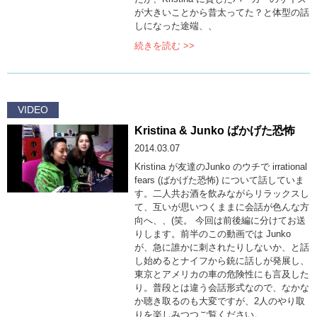
が大きいことから昔太ってた？と体型の話
しになった途端、、
続きを読む >>
VIDEO
Kristina & Junko ばかげた恐怖
2014.03.07
Kristina が友達のJunko のウチで irrational
fears (ばかげた恐怖) について話していま
す。二人共お酒を飲みながらリラックスし
て、互いが思いつくままに会話が色んな方
向へ、、(笑。 今回は前後編に分けてお送
りします。前半のこの動画では Junko
が、急に誰かに刺されたりしないか、と話
し始めるとナイフから銃に話しが発展し、
東京とアメリカの車の危険性にも言及した
り。普段とは違う会話形式なので、なかな
か聴き取るのも大変ですが、2人のやり取
りを楽しみつつご覧ください。