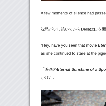
A few moments of silence had passe
沈黙が少し続いてからDeliaは口を
“Hey, have you seen that movie
Eter
as she continued to stare at the pige
「映画の
Eternal Sunshine of a Spo
かけた。