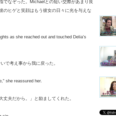
でなぞった。Michaelとの短い交際があまり良
彼のヒゲと笑顔はもう彼女の日々に光を与えな
ughts as she reached out and touched Delia’s
たせいで考え事から我に戻った。
ne,” she reassured her.
大丈夫だから。」と励ましてくれた。