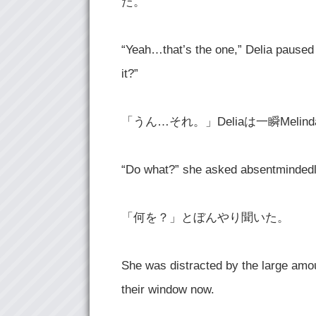
た。
“Yeah…that’s the one,” Delia paused
it?”
「うん…それ。」Deliaは一瞬Mel
“Do what?” she asked absentmindedl
「何を？」とぼんやり聞いた。
She was distracted by the large amou
their window now.