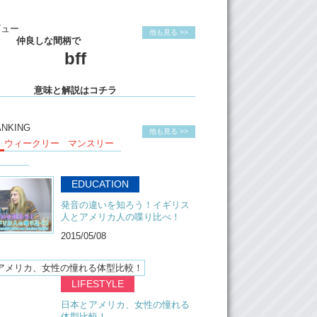
ビュー
他も見る >>
仲良しな間柄で
bff
意味と解説はコチラ
ANKING
他も見る >>
ウィークリー
マンスリー
EDUCATION
発音の違いを知ろう！イギリス
人とアメリカ人の喋り比べ！
2015/05/08
LIFESTYLE
日本とアメリカ、女性の憧れる
体型比較！