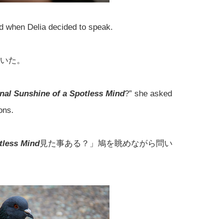
d when Delia decided to speak.
開いた。
nal Sunshine of a Spotless Mind
?” she asked
ons.
tless Mind
見た事ある？」鳩を眺めながら問い