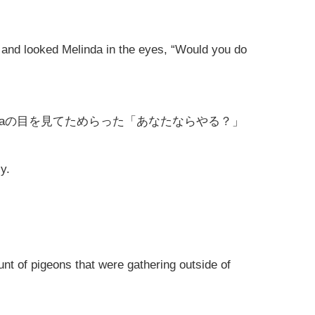
 and looked Melinda in the eyes, “Would you do
indaの目を見てためらった「あなたならやる？」
y.
nt of pigeons that were gathering outside of