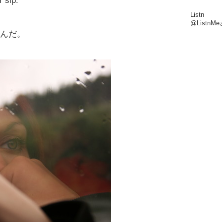
 sip.
Listn
@Listn
飲んだ。