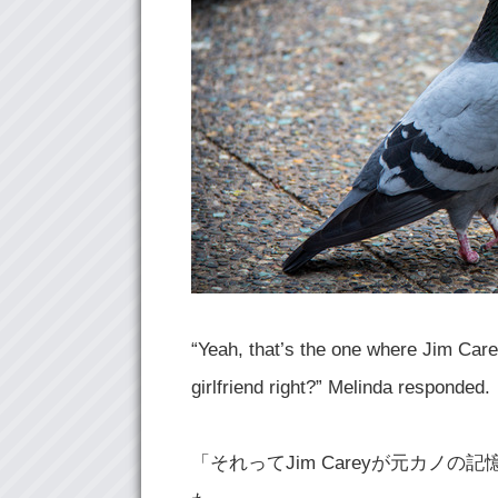
“Yeah, that’s the one where Jim Care
girlfriend right?” Melinda responded.
「それってJim Careyが元カノの