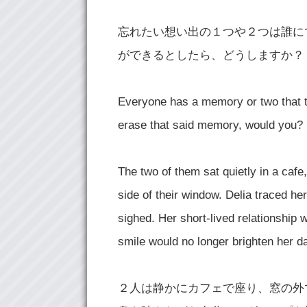
忘れたい想い出の１つや２つは誰に
ができるとしたら、どうしますか？
Everyone has a memory or two that th
erase that said memory, would you?
The two of them sat quietly in a cafe
side of their window. Delia traced he
sighed. Her short-lived relationship
smile would no longer brighten her d
２人は静かにカフェで座り、窓の外で