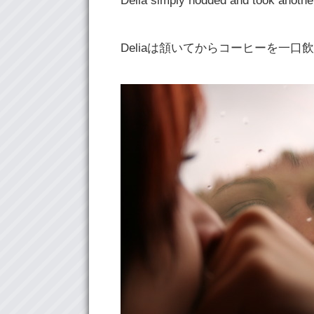
Delia simply nodded and took another
Deliaは頷いてからコーヒーを一口